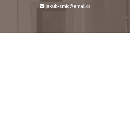
jakub-smid@email.cz