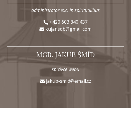
administrátor exc. in spiritualibus
+420 603 840 437
kujansdb@gmail.com
MGR. JAKUB ŠMÍD
správce webu
jakub-smid@email.cz