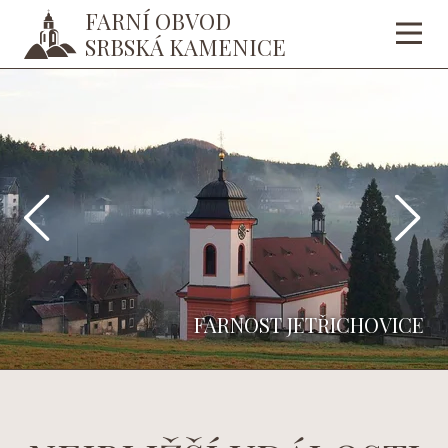
FARNÍ OBVOD
SRBSKÁ KAMENICE
FARNOST RYCHNOV U DĚČÍNA
FARNOST JETŘICHOVICE